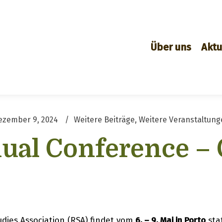
Über uns
Aktu
ezember 9, 2024
Weitere Beiträge
,
Weitere Veranstaltung
al Conference – C
udies Association (RSA) findet vom
6. – 9. Mai in Porto
sta