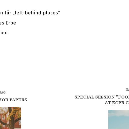
n für „left-behind places“
es Erbe
emen
N
RAG
SPECIAL SESSION "FOO
 FOR PAPERS
AT ECPR 