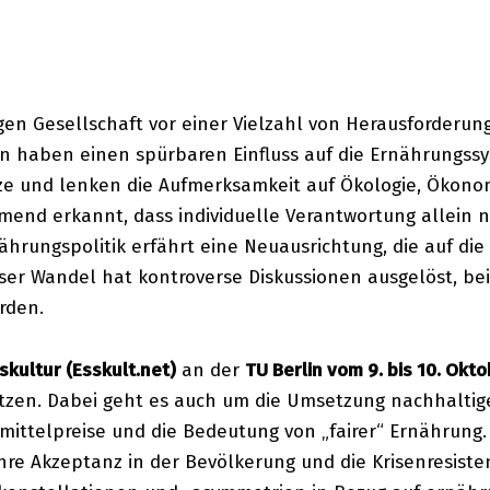
igen Gesellschaft vor einer Vielzahl von Herausforderun
en haben einen spürbaren Einfluss auf die Ernährungss
ze und lenken die Aufmerksamkeit auf Ökologie, Ökonom
mend erkannt, dass individuelle Verantwortung allein n
ährungspolitik erfährt eine Neuausrichtung, die auf die
er Wandel hat kontroverse Diskussionen ausgelöst, b
rden.
kultur (Esskult.net)
an der
TU Berlin vom 9. bis 10. Okt
zen. Dabei geht es auch um die Umsetzung nachhaltiger
mittelpreise und die Bedeutung von „fairer“ Ernährung
hre Akzeptanz in der Bevölkerung und die Krisenresist